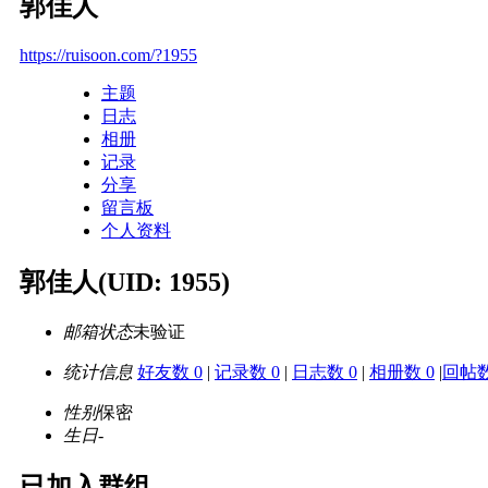
郭佳人
https://ruisoon.com/?1955
主题
日志
相册
记录
分享
留言板
个人资料
郭佳人
(UID: 1955)
邮箱状态
未验证
统计信息
好友数 0
|
记录数 0
|
日志数 0
|
相册数 0
|
回帖数
性别
保密
生日
-
已加入群组