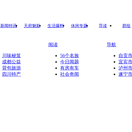
新闻特讯
天府魅影
生活爆料
休闲专题
导读
群组
阅读
导航
川味秘笈
56个名族
自贡
成都公益
今日闻题
宜宾
背包旅游
有房有车
泸州
四川特产
社会奇闻
遂宁