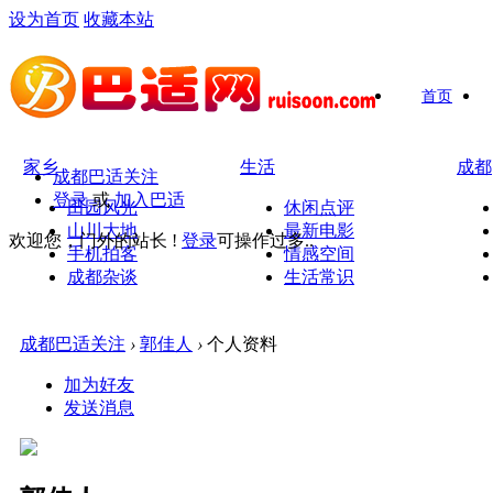
设为首页
收藏本站
首页
家乡
生活
成都
成都巴适关注
登录
或
加入巴适
田园风光
休闲点评
山川大地
最新电影
欢迎您，门外的站长 !
登录
可操作过多..
手机拍客
情感空间
成都杂谈
生活常识
成都巴适关注
›
郭佳人
›
个人资料
加为好友
发送消息