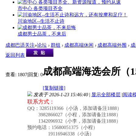
市中心 各类项目齐全
川渝地区--生活不止诗
成都男士品茶，不来后
成都巴适关注
»
论坛
›
群组
›
成都高端休闲
›
成都高端外围
›
成
返回列表
成都高端海选会所（1
查看:
1807
|
回复:
0
[复制链接]
发表于 2026-1-23 15:46:40
|
显示全部楼层
|
阅读
联系方式：
QQ
：3285119366（小汤，添加请备注1888）
3982866027（小程，添加请备注1888）
1342096932（小李，添加请备注1888）
预约电话
：15680051375（小程）
19116946338（小汤）