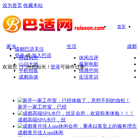
设为首页
收藏本站
首页
家乡
生活
成都
成都巴适关注
登录
或
加入巴适
田园风光
休闲点评
山川大地
最新电影
欢迎您，门外的站长 !
登录
可操作过多..
手机拍客
情感空间
成都杂谈
生活常识
新开一家工作室，已经
成都高端SPA水疗，丝
成都香月佳人spa休闲