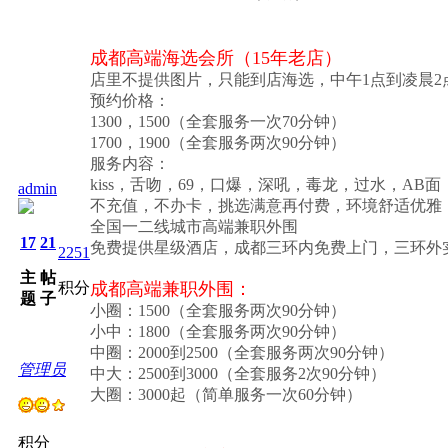
成都高端海选会所（15年老店）
店里不提供图片，只能到店海选，中午1点到凌晨2
预约价格：
1300，1500（全套服务一次70分钟）
1700，1900（全套服务两次90分钟）
服务内容：
kiss，舌吻，69，口爆，深吼，毒龙，过水，
admin
不充值，不办卡，挑选满意再付费，环境舒适优雅
全国一二线城市高端兼职外围
17
21
免费提供星级酒店，成都三环内免费上门，三环外
2251
主
帖
积分
成都高端兼职外围：
题
子
小圈：1500（全套服务两次90分钟）
小中：1800（全套服务两次90分钟）
中圈：2000到2500（全套服务两次90分钟）
管理员
中大：2500到3000（全套服务2次90分钟）
大圈：3000起（简单服务一次60分钟）
积分