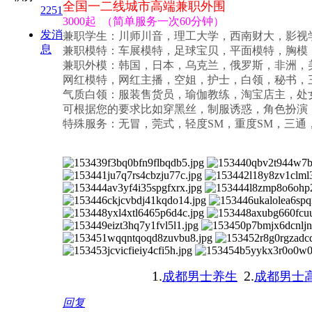
全国一二线城市高端兼职外围
2251
3000起 （简单服务一次60分钟）
发消
兼职学生
：川师川音，理工大学，西南财大，影
息
兼职模特
：车展模特，足球宝贝，平面模特，胸
兼职外模
：韩国，日本，乌克兰，俄罗斯，非洲，
网红模特
，网红主播，空姐，护士，白领，秘书
气质白领
：服装售货员，瑜伽教练，淘宝店主，
可根据您的要求比如穿黑丝，制服诱惑，角色扮演
特殊服务
：无冒，莞式，轻度SM，重度SM，三
1.
2.
成都男士养生
成都男士
回复