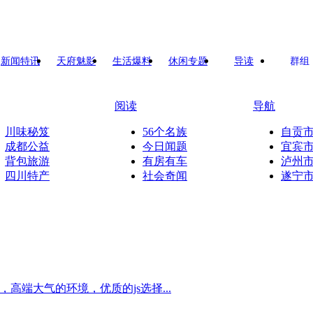
新闻特讯
天府魅影
生活爆料
休闲专题
导读
群组
阅读
导航
川味秘笈
56个名族
自贡
成都公益
今日闻题
宜宾
背包旅游
有房有车
泸州
四川特产
社会奇闻
遂宁