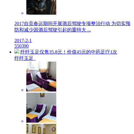
2017自贡春运期间开展酒后驾驶专项整治行动 为切实预
防和减少因酒后驾驶引起的重特大 ...
2017-2-1
5
5039
0
纤纤玉足仅售35.8元！价值45元的中药足疗1次
纤纤玉足