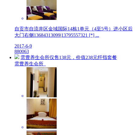
自贡市自流井区金域国际14栋1单元（4至5号）进小区后
大门右侧13684313099|13795557321 [*] ...
2017-6-9
8
8006
3
雲豊养生会所仅售138元，价值238元纤指套餐
雲豊养生会所