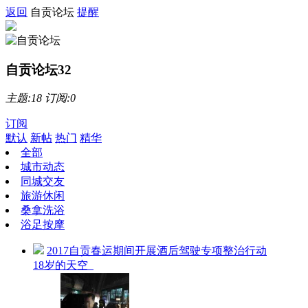
返回
自贡论坛
提醒
自贡论坛
32
主题:18 订阅:0
订阅
默认
新帖
热门
精华
全部
城市动态
同城交友
旅游休闲
桑拿洗浴
浴足按摩
2017自贡春运期间开展酒后驾驶专项整治行动
18岁的天空