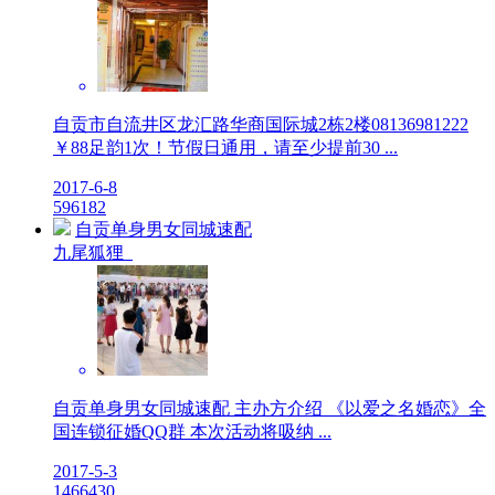
自贡市自流井区龙汇路华商国际城2栋2楼08136981222
￥88足韵1次！节假日通用，请至少提前30 ...
2017-6-8
5
9618
2
自贡单身男女同城速配
九尾狐狸
自贡单身男女同城速配 主办方介绍 《以爱之名婚恋》全
国连锁征婚QQ群 本次活动将吸纳 ...
2017-5-3
14
6643
0