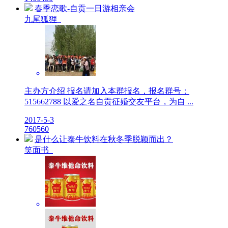
春季恋歌-自贡一日游相亲会
九尾狐狸
主办方介绍 报名请加入本群报名，报名群号：
515662788 以爱之名自贡征婚交友平台，为自 ...
2017-5-3
7
6056
0
是什么让泰牛饮料在秋冬季脱颖而出？
笑面书