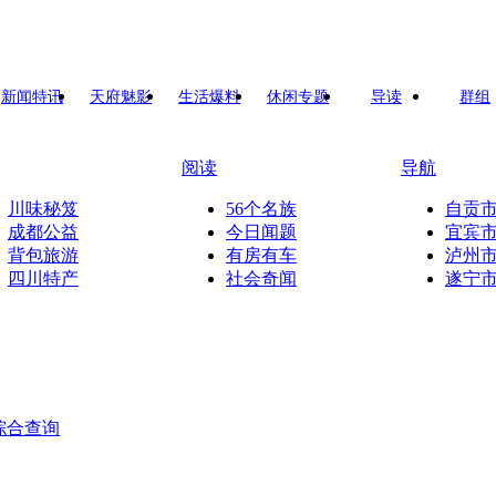
新闻特讯
天府魅影
生活爆料
休闲专题
导读
群组
阅读
导航
川味秘笈
56个名族
自贡
成都公益
今日闻题
宜宾
背包旅游
有房有车
泸州
四川特产
社会奇闻
遂宁
综合查询