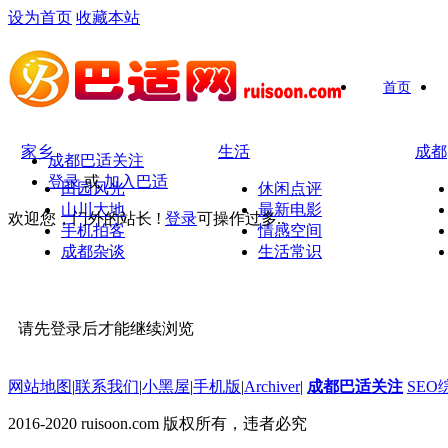
设为首页
收藏本站
首页
家乡
生活
成都
成都巴适关注
登录
或
加入巴适
田园风光
休闲点评
山川大地
最新电影
欢迎您，门外的站长 !
登录
可操作过多..
手机拍客
情感空间
成都杂谈
生活常识
请先登录后才能继续浏览
网站地图
|
联系我们
|
小黑屋
|
手机版
|
Archiver
|
成都巴适关注
SEO
2016-2020 ruisoon.com 版权所有，违者必究