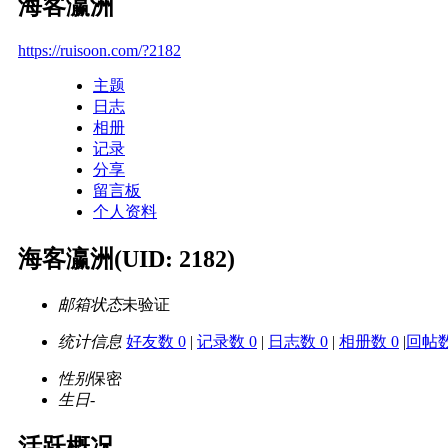
海客瀛洲
https://ruisoon.com/?2182
主题
日志
相册
记录
分享
留言板
个人资料
海客瀛洲
(UID: 2182)
邮箱状态
未验证
统计信息
好友数 0
|
记录数 0
|
日志数 0
|
相册数 0
|
回帖数
性别
保密
生日
-
活跃概况