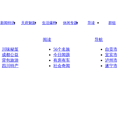
新闻特讯
天府魅影
生活爆料
休闲专题
导读
群组
阅读
导航
川味秘笈
56个名族
自贡
成都公益
今日闻题
宜宾
背包旅游
有房有车
泸州
四川特产
社会奇闻
遂宁