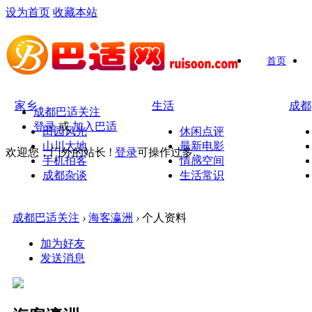
设为首页
收藏本站
首页
家乡
生活
成都
成都巴适关注
登录
或
加入巴适
田园风光
休闲点评
山川大地
最新电影
欢迎您，门外的站长 !
登录
可操作过多..
手机拍客
情感空间
成都杂谈
生活常识
成都巴适关注
›
海客瀛洲
›
个人资料
加为好友
发送消息