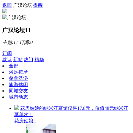
返回
广汉论坛
提醒
广汉论坛
11
主题:11 订阅:0
订阅
默认
新帖
热门
精华
全部
浴足按摩
桑拿洗浴
旅游休闲
同城交友
城市动态
花房姑娘的纳米汗蒸馆仅售17.8元，价值48元纳米汗
蒸单次！
花房姑娘