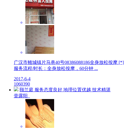
广汉市雒城镇片马巷40号08386088186全身放松按摩 [*]
服务流程/时长：全身放松按摩，60分钟 ...
2017-6-4
10
6039
0
颐兰庭 服务态度良好 地理位置优越 技术精湛
壹露阳