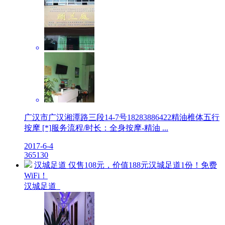
广汉市广汉湘潭路三段14-7号18283886422精油椎体五行
按摩 [*]服务流程/时长：全身按摩-精油 ...
2017-6-4
3
6513
0
汉城足道 仅售108元，价值188元汉城足道1份！免费
WiFi！
汉城足道