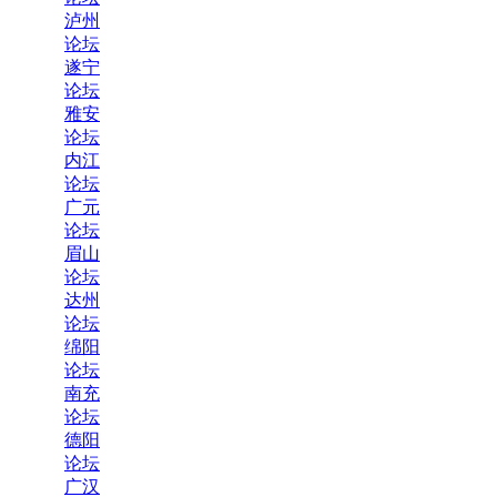
泸州
论坛
遂宁
论坛
雅安
论坛
内江
论坛
广元
论坛
眉山
论坛
达州
论坛
绵阳
论坛
南充
论坛
德阳
论坛
广汉