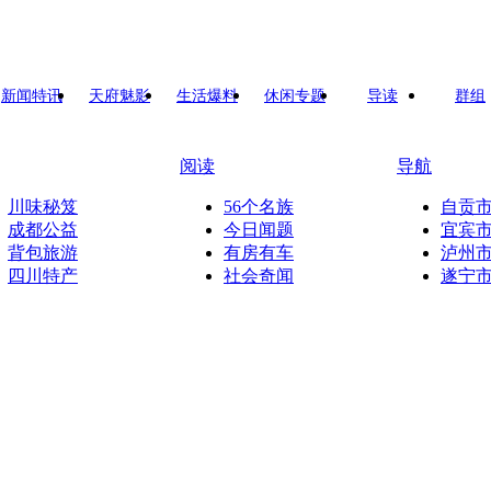
新闻特讯
天府魅影
生活爆料
休闲专题
导读
群组
阅读
导航
川味秘笈
56个名族
自贡
成都公益
今日闻题
宜宾
背包旅游
有房有车
泸州
四川特产
社会奇闻
遂宁