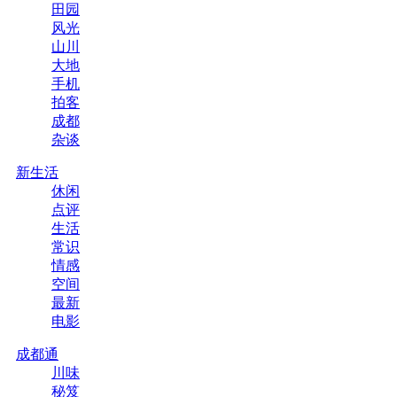
田园
风光
山川
大地
手机
拍客
成都
杂谈
新生活
休闲
点评
生活
常识
情感
空间
最新
电影
成都通
川味
秘笈