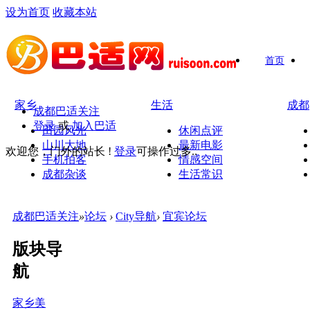
设为首页
收藏本站
首页
家乡
生活
成都
成都巴适关注
登录
或
加入巴适
田园风光
休闲点评
山川大地
最新电影
欢迎您，门外的站长 !
登录
可操作过多..
手机拍客
情感空间
成都杂谈
生活常识
成都巴适关注
»
论坛
›
City导航
›
宜宾论坛
版块导
航
家乡美