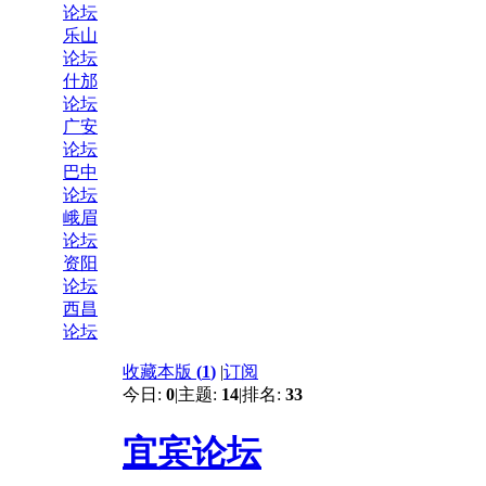
论坛
乐山
论坛
什邡
论坛
广安
论坛
巴中
论坛
峨眉
论坛
资阳
论坛
西昌
论坛
收藏本版
(
1
)
|
订阅
今日:
0
|
主题:
14
|
排名:
33
宜宾论坛