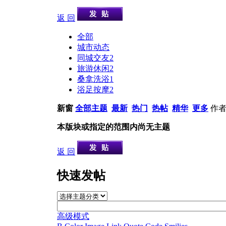
返 回
全部
城市动态
同城交友
2
旅游休闲
2
桑拿洗浴
1
浴足按摩
2
新窗
全部主题
最新
热门
热帖
精华
更多
作
本版块或指定的范围内尚无主题
返 回
快速发帖
高级模式