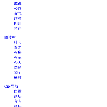
成都
公益
背包
旅游
四川
特产
阅读栏
社会
奇闻
有房
有车
今天
闻题
56个
民族
City导航
自贡
论坛
宜宾
论坛