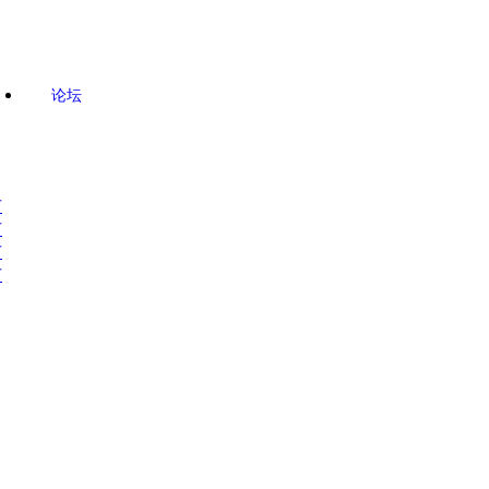
论坛
市
市
市
市