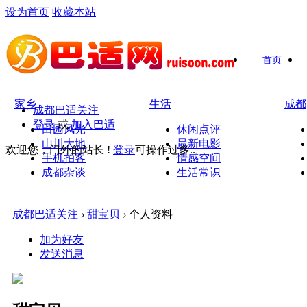
设为首页
收藏本站
首页
家乡
生活
成都
成都巴适关注
登录
或
加入巴适
田园风光
休闲点评
山川大地
最新电影
欢迎您，门外的站长 !
登录
可操作过多..
手机拍客
情感空间
成都杂谈
生活常识
成都巴适关注
›
甜宝贝
›
个人资料
加为好友
发送消息