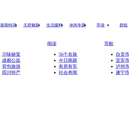
新闻特讯
天府魅影
生活爆料
休闲专题
导读
群组
阅读
导航
川味秘笈
56个名族
自贡
成都公益
今日闻题
宜宾
背包旅游
有房有车
泸州
四川特产
社会奇闻
遂宁