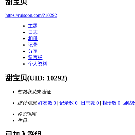
甜宝贝
https://ruisoon.com/?10292
主题
日志
相册
记录
分享
留言板
个人资料
甜宝贝
(UID: 10292)
邮箱状态
未验证
统计信息
好友数 0
|
记录数 0
|
日志数 0
|
相册数 0
|
回帖数
性别
保密
生日
-
已加入群组