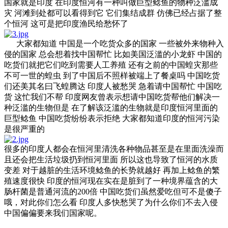
国家就是印度 在印度恒河有一种叫做巨型鲶鱼的物种泛滥成
灾 河滩到处都可以看得到它 它们集结成群 仿佛已经占据了整
个恒河 这可是把印度渔民给愁怀了
大家都知道 中国是一个吃货众多的国家 一些被外来物种入
侵的国家 总会想着找中国帮忙 比如美国泛滥的小龙虾 中国的
吃货们就把它们吃到需要人工养殖 还有之前的中国蝗灾那些
不可一世的蝗虫 到了中国后不照样被端上了餐桌吗 中国吃货
们还美其名曰飞蝗腾达 印度人被愁哭 急着请中国帮忙 中国吃
货 这忙我们不帮 印度网友曾表示想请中国吃货帮他们解决一
种泛滥的生物但是 在了解该泛滥的生物就是印度恒河里面的
巨型鲶鱼 中国吃货纷纷表示拒绝 大家都知道印度的恒河污染
是很严重的
很多的印度人都会在恒河里清洗各种物品甚至是在里面洗澡而
且还会把生活垃圾扔到恒河里面 所以这也导致了恒河的水质
变差 对于越脏的生活环境鲶鱼的长势就越好 再加上鲶鱼的繁
殖速度很快 印度的恒河现在实在是脏到了一种境界蕴含的大
肠杆菌是普通河流的200倍 中国吃货们虽然爱吃但可不是傻子
哦，对此你们怎么看 印度人多快愁哭了为什么你们不去入侵
中国偏偏要来我们国家呢。