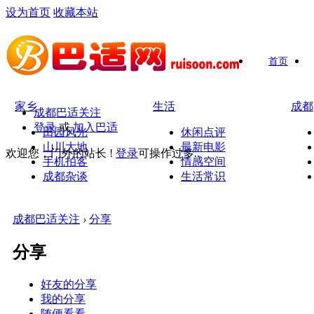
设为首页
收藏本站
首页
家乡
生活
成都
成都巴适关注
登录
或
加入巴适
田园风光
休闲点评
山川大地
最新电影
欢迎您，门外的站长 !
登录
可操作过多..
手机拍客
情感空间
成都杂谈
生活常识
成都巴适关注
›
分享
分享
好友的分享
我的分享
随便看看