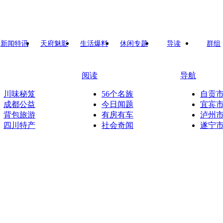
新闻特讯
天府魅影
生活爆料
休闲专题
导读
群组
阅读
导航
川味秘笈
56个名族
自贡
成都公益
今日闻题
宜宾
背包旅游
有房有车
泸州
四川特产
社会奇闻
遂宁